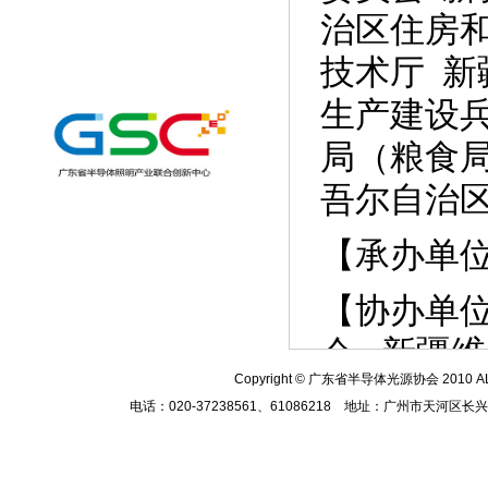
治区住房
技术厅 新
生产建设
局（粮食
吾尔自
【承办单
【协办单
会 新疆
Copyright
© 广东省半导体光源协会 2010
A
城市管理
电话：020-37238561、61086218 地址：广州市天河区
中心 新疆
合作促进