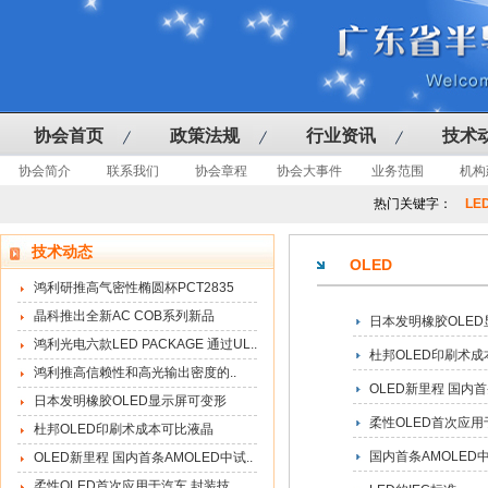
协会首页
政策法规
行业资讯
技术
协会简介
联系我们
协会章程
协会大事件
业务范围
机构
热门关键字：
LE
技术动态
OLED
鸿利研推高气密性椭圆杯PCT2835
晶科推出全新AC COB系列新品
日本发明橡胶OLE
鸿利光电六款LED PACKAGE 通过UL..
杜邦OLED印刷术
鸿利推高信赖性和高光输出密度的..
OLED新里程 国内
日本发明橡胶OLED显示屏可变形
柔性OLED首次应用
杜邦OLED印刷术成本可比液晶
国内首条AMOLED
OLED新里程 国内首条AMOLED中试..
柔性OLED首次应用于汽车 封装技..