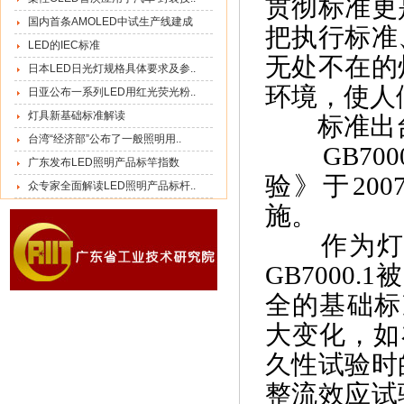
贯彻标准更
国内首条AMOLED中试生产线建成
把执行标准
LED的IEC标准
无处不在的
日本LED日光灯规格具体要求及参..
环境，使人
日亚公布一系列LED用红光荧光粉..
灯具新基础标准解读
标准出
台湾“经济部”公布了一般照明用..
GB7000
广东发布LED照明产品标竿指数
验》于200
众专家全面解读LED照明产品标杆..
施。
作为灯具
GB7000
全的基础标准。
大变化，如
久性试验时
整流效应试