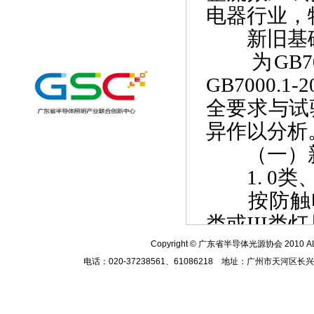
电器行业，
新旧基础
为GB70
GB7000.1
全要求与试
异作以分
（一）新
1. 0类、
按防触电型
类或III
（1）0
Copyright
© 广东省半导体光源协会 2010
A
电话：020-37238561、61086218 地址：广州市天河区
依靠基本
着，灯具的