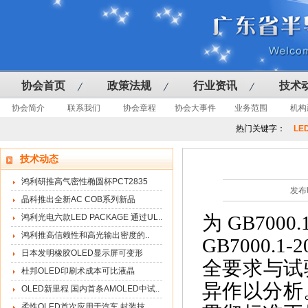
协会首页
政策法规
行业资讯
技术
协会简介
联系我们
协会章程
协会大事件
业务范围
机构
热门关键字：
LE
技术动态
鸿利研推高气密性椭圆杯PCT2835
发布
晶科推出全新AC COB系列新品
为GB70
鸿利光电六款LED PACKAGE 通过UL..
鸿利推高信赖性和高光输出密度的..
GB7000.1
日本发明橡胶OLED显示屏可变形
全要求与试
杜邦OLED印刷术成本可比液晶
异作以分析
OLED新里程 国内首条AMOLED中试..
柔性OLED首次应用于汽车 封装技..