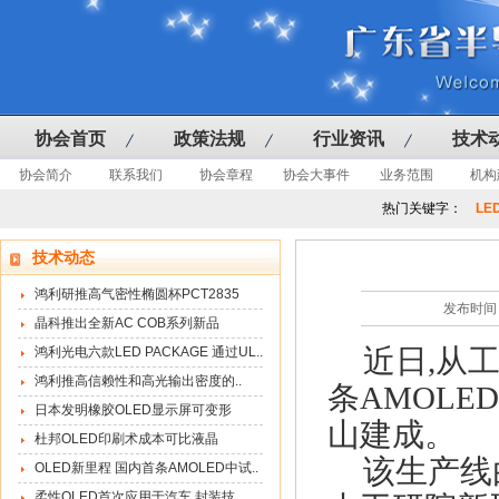
协会首页
政策法规
行业资讯
技术
协会简介
联系我们
协会章程
协会大事件
业务范围
机构
热门关键字：
LE
技术动态
鸿利研推高气密性椭圆杯PCT2835
发布时间：
晶科推出全新AC COB系列新品
近日,从
鸿利光电六款LED PACKAGE 通过UL..
鸿利推高信赖性和高光输出密度的..
条AMOLE
日本发明橡胶OLED显示屏可变形
山建成。
杜邦OLED印刷术成本可比液晶
该生产线
OLED新里程 国内首条AMOLED中试..
柔性OLED首次应用于汽车 封装技..