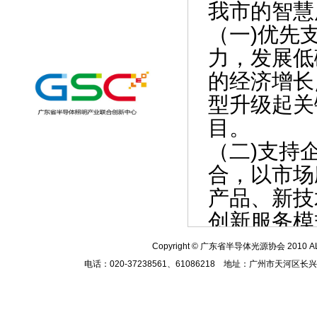
我市的智慧
（一)优先
力，发展低
的经济增长
型升级起关
目。
（二)支持
合，以市场
产品、新技
创新服务模
（三）同一
Copyright
© 广东省半导体光源协会 2010
A
二、支持重
电话：020-37238561、61086218 地址：广州市天河区
（一)加快
权的核心技